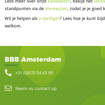
Lees meer over onze
kandidaten
, bekijk het
verk
standpunten via de
stemwijzer
, zodat je je goed
Wil je helpen als
vrijwilliger
? Lees hoe je kunt bi
welkom.
BBB Amsterdam
+31 (0)570 54 63 95
Neem nu contact op