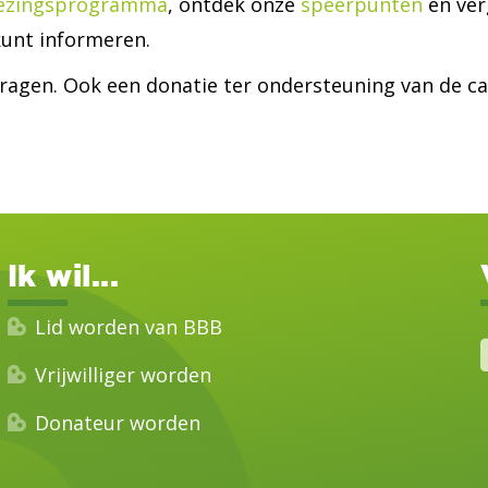
iezingsprogramma
, ontdek onze
speerpunten
en ver
 kunt informeren.
jdragen. Ook een donatie ter ondersteuning van de 
Ik wil...
Lid worden van BBB
Vrijwilliger worden
Donateur worden